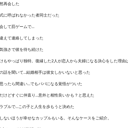
然再会した
式に呼ばれなかった者同士だった
会して罰ゲームで…
違えて連絡してしまった
気強さで彼を待ち続けた
けもやっぱり独特。復縁した2人が恋人から夫婦になる決心をした理由
の話を聞いて…結婚相手は彼女しかいないと思った
思ったら間違い…でもパパになる覚悟がついた
だけどすぐに仲直り…意外と相性良いかも？と思えた
ラブルで…この子と人生を歩もうと決めた
しないほうが幸せなカップルもいる。そんなケースをご紹介。