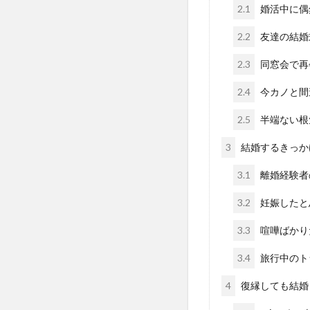
2.1
婚活中に偶
2.2
友達の結婚
2.3
同窓会で再
2.4
今カノと間
2.5
半端ない根
3
結婚するきっか
3.1
離婚経験者
3.2
妊娠したと
3.3
喧嘩ばかり
3.4
旅行中のト
4
復縁しても結婚