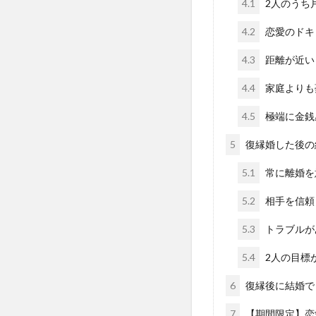
4.1
2人のうち
4.2
恋愛のドキ
4.3
距離が近い
4.4
家庭よりも
4.5
極端に金銭
5
復縁婚した後の
5.1
常に離婚を
5.2
相手を信頼
5.3
トラブルが
5.4
2人の目標
6
復縁後に結婚で
7
【期間限定】恋