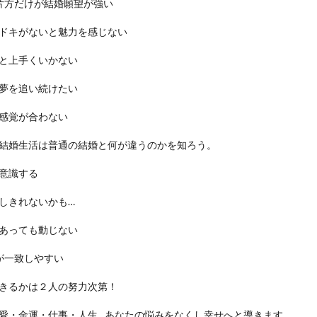
片方だけが結婚願望が強い
ドキがないと魅力を感じない
と上手くいかない
夢を追い続けたい
感覚が合わない
結婚生活は普通の結婚と何が違うのかを知ろう。
意識する
しきれないかも…
あっても動じない
が一致しやすい
きるかは２人の努力次第！
愛・金運・仕事・人生…あなたの悩みをなくし幸せへと導きます。