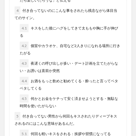
たら楽しいだろうな」と伝える
4
付き合ってないのにこんな事をされたら残念ながら体目当
てのサイン。
4.1
キスをした後にハグをしてきて太ももや胸に手が伸び
る
4.2
個室やカラオケ、自宅など2人きりになれる場所に行き
たがる
4.3
夜遅くの呼び出しが多い・デート計画を立てたがらな
い・お誘いは直前か突然
4.4
お酒をもっと飲めと勧めてくる・酔ったと言ってベタ
ベタしてくる
4.5
何かとお金をケチって安く済ませようとする・無駄な
時間を使いたがらない
5
付き合ってない男性から何回もキスされたりディープキス
されるのにはこんな意味があるんだ。
5.1
何回も軽いキスをされる：挨拶や習慣になってる