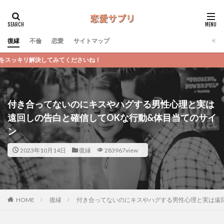
復縁
不倫
恋愛
サイトマップ
！
付き合ってないのにキスやハグする男性心理と実は
遠回しの告白と確信してOKな行動&体目当てのサイ
ン
2023年10月14日
復縁
283967view
復縁
付き合ってないのにキスやハグする男性心理と実は遠
HOME