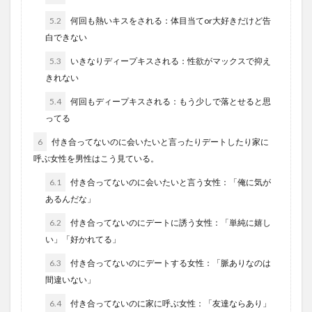
5.2
何回も熱いキスをされる：体目当てor大好きだけど告
白できない
5.3
いきなりディープキスされる：性欲がマックスで抑え
きれない
5.4
何回もディープキスされる：もう少しで落とせると思
ってる
6
付き合ってないのに会いたいと言ったりデートしたり家に
呼ぶ女性を男性はこう見ている。
6.1
付き合ってないのに会いたいと言う女性：「俺に気が
あるんだな」
6.2
付き合ってないのにデートに誘う女性：「単純に嬉し
い」「好かれてる」
6.3
付き合ってないのにデートする女性：「脈ありなのは
間違いない」
6.4
付き合ってないのに家に呼ぶ女性：「友達ならあり」