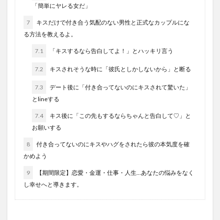
「簡単にヤレる女だ」
7
キスだけで付き合う気配のない男性と正式なカップルにな
る方法を教えるよ。
7.1
「キスするなら告白してよ！」とハッキリ言う
7.2
キスされそうな時に「彼氏としかしないから」と断る
7.3
デート後に「付き合ってないのにキスされて驚いた」
とlineする
7.4
キス後に「この先もするならちゃんと告白して♡」と
お願いする
8
付き合ってないのにキスやハグをされたら彼の本気度を確
かめよう
9
【期間限定】恋愛・金運・仕事・人生…あなたの悩みをなく
し幸せへと導きます。