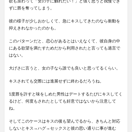
欲も加わって「女の子に触れたい！」と強く思うと我慢でき
ずに唇を奪ってしまう。
彼の様子が少しおかしくて、急にキスしてきたのなら衝動を
抑えきれなかったのかも。
このパターンだと、恋心があるとはいえなくて、彼自身の中
にある欲望を満たすためだから利用されたと言っても過言で
はない。
大げさに言うと、女の子なら誰でも良いと思ってるくらい。
キスされても交際には進展せずに終わるだろうね。
1度唇を許すと味をしめた男性はデートするたびにキスしてく
るけど、何度もされたとしても好意ではないから注意して
ね。
そしてこのケースはキスの後も望んでるから、きちんと対応
しないとキス→ハグ→セックスと彼の思い通りに事が進む