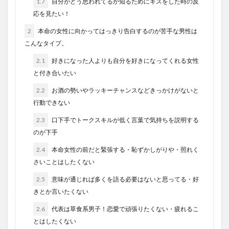
1.7
自分がどう思われてるか知るためにキスをした時の反
応を見たい！
2
本命の女性に向かってはっきり告白するのが苦手な男性は
こんなタイプ。
2.1
好きになった人よりも自分を好きになってくれる女性
と付き合いたい
2.2
お酒の勢いやラッキーチャンスなどきっかけがないと
行動できない
2.3
口下手でトークスキルが低く言葉で気持ちを説明する
のが下手
2.4
本命女性の前だと緊張する・恥ずかしがりや・照れく
さいことはしたくない
2.5
意味が通じれば多くを語る必要はないと思ってる・好
きとか言いたくない
2.6
代表は草食系男子！恋愛で頑張りたくない・疲れるこ
とはしたくない