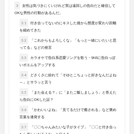
3
女性は気づきにくいけれど実は遠回しの告白だと確信して
OKな男性の行動があるんだ。
3.1
付き合ってないのにキスした後から態度が変わり距離
を縮めてきた
3.2
「これからもよろしくな」「もっと一緒にいたいと思
ってる」などの発言
3.3
カラオケで告白系恋愛ソングを歌う・SNSに告白っぽ
いポエムをアップする
3.4
どさくさに紛れて「そゆとこちょっと好きなんだよね
～」とサラッと言う
3.5
「また会える？」に「またご飯しましょう」と答えた
ら告白にOKした証？
3.6
「かわいいよね」「見てるだけで癒される」など褒め
言葉を連発する
3.7
「〇〇ちゃんみたいな子がタイプ」「〇〇と付き合っ