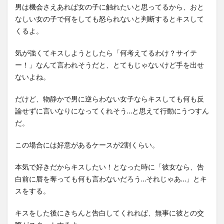
男は機会さえあれば女の子に触れたいと思ってるから、おと
なしい女の子で何をしても怒られないと判断するとキスして
くるよ。
気が強くてキスしようとしたら「何考えてるわけ？サイテ
ー！」なんて言われそうだと、とてもじゃないけど手を出せ
ないよね。
だけど、物静かで男に逆らわない女子ならキスしても何も反
論せずに言いなりになってくれそう…と思えて行動にうつすん
だ。
この場合には好意があるケースが2割くらい。
本気で好きだからキスしたい！となった時に「彼女なら、告
白前に唇を奪っても何も言わないだろう…それじゃあ…」とキ
スをする。
キスをした後にきちんと告白してくれれば、無事に彼との交