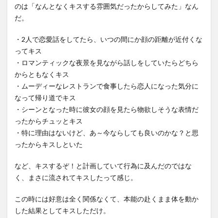
のは「なんとなくキスする雰囲気だったからしてみた」なん
だ。
・2人で恋愛話をしてたら、いつの間にか顔の距離が近付くな
ってキス
・ロマンティックな夜景を見ながら話しをしていたらどちら
からともなくキス
・ムーディーなレストランで食事したら恋人になった気分に
なって帰り道でキス
・シーンとなった時に彼女の顔を見たら物欲しそうな表情だ
ったからチュッとキス
・特に理由はないけど、あ～今ならしても良いのかな？と思
ったからキスしといた
など、キスするぞ！と計画していて行為に及んだのではな
く、まさに流されてキスしたって感じ。
この時には好意は全く関係なくて、本能の赴くまま体を動か
した結果としてキスしただけ。