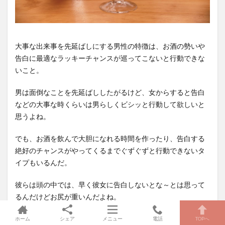
大事な出来事を先延ばしにする男性の特徴は、お酒の勢いや
告白に最適なラッキーチャンスが巡ってこないと行動できな
いこと。
男は面倒なことを先延ばししたがるけど、女からすると告白
などの大事な時くらいは男らしくビシッと行動して欲しいと
思うよね。
でも、お酒を飲んで大胆になれる時間を作ったり、告白する
絶好のチャンスがやってくるまでぐずぐずと行動できないタ
イプもいるんだ。
彼らは頭の中では、早く彼女に告白しないとな～とは思って
るんだけどお尻が重いんだよね。
夏休みの宿題を最終日の数日前にならないと手を付けない人
ホーム
シェア
メニュー
電話
TOPへ