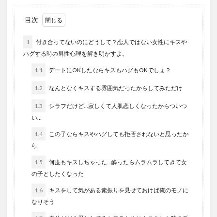
目次
1
付き合ってないのにどうして？恋人ではない女性にキスや
ハグする時の男性心理を解き明かすよ。
1.1
デートにOKしたならキスもハグもOKでしょ？
1.2
なんとなくキスする雰囲気だったからしてみただけ
1.3
シラフだけど…寂しくて人肌恋しくなったからついつ
い…
1.4
この子ならキスやハグしても拒否されないと思ったか
ら
1.5
何度もキスしちゃった…酔ったらムラムラしてきて女
の子としたくなった
1.6
キスをして気がある素振りを見せておけば俺のモノに
なりそう