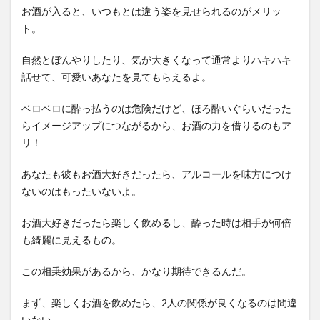
お酒が入ると、いつもとは違う姿を見せられるのがメリッ
ト。
自然とぼんやりしたり、気が大きくなって通常よりハキハキ
話せて、可愛いあなたを見てもらえるよ。
ベロベロに酔っ払うのは危険だけど、ほろ酔いぐらいだった
らイメージアップにつながるから、お酒の力を借りるのもア
リ！
あなたも彼もお酒大好きだったら、アルコールを味方につけ
ないのはもったいないよ。
お酒大好きだったら楽しく飲めるし、酔った時は相手が何倍
も綺麗に見えるもの。
この相乗効果があるから、かなり期待できるんだ。
まず、楽しくお酒を飲めたら、2人の関係が良くなるのは間違
いない。