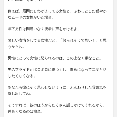
例えば、眉間にしわがよってる女性と、ふわっとした穏やか
なムードの女性がいた場合。
年下男性は間違いなく後者に声をかけるよ。
険しい表情をしてる女性だと、「怒られそうで怖い！」と思
うからね。
男性にとって女性に怒られるのは、この上なく嫌なこと。
男のプライドがボロボロに傷つくし、惨めになって二度と話
したくなくなる。
あなたも彼にそう思わせないように、ふんわりした雰囲気を
醸し出してね。
そうすれば、彼のほうからたくさん話しかけてくれるから、
仲良くなるのは簡単。