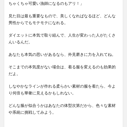
ちゃくちゃ可愛い漁師になるのもアリ！」
見た目は最も重要なもので、美しくなればなるほど、どんな
男性からでもモテモテになれる。
ダイエットに本気で取り組んで、人生が変わった人がたくさ
んいるんだ。
あなたも本気の思いがあるなら、外見磨きに力を入れてね。
そこまでの本気度がない場合は、着る服を変えるのも効果的
だよ。
しなやかなラインが作れる柔らかい素材の服を着たら、今よ
り何倍も華奢に見えるかもしれない。
どんな服が似合うかはあなたの体型次第だから、色々な素材
や系統に挑戦してみよう。