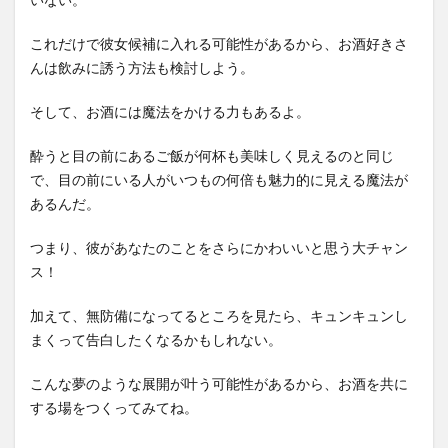
これだけで彼女候補に入れる可能性があるから、お酒好きさ
んは飲みに誘う方法も検討しよう。
そして、お酒には魔法をかける力もあるよ。
酔うと目の前にあるご飯が何杯も美味しく見えるのと同じ
で、目の前にいる人がいつもの何倍も魅力的に見える魔法が
あるんだ。
つまり、彼があなたのことをさらにかわいいと思う大チャン
ス！
加えて、無防備になってるところを見たら、キュンキュンし
まくって告白したくなるかもしれない。
こんな夢のような展開が叶う可能性があるから、お酒を共に
する場をつくってみてね。