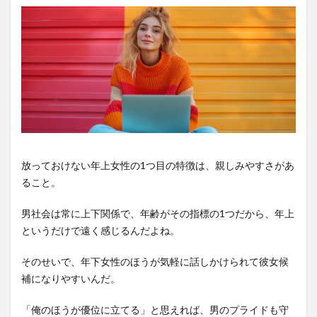
放っておけない年上女性の1つ目の特徴は、親しみやすさがあ
ること。
男社会は常に上下関係で、年齢がその指標の1つだから、年上
というだけで遠く感じるんだよね。
そのせいで、年下女性のほうが気軽に話しかけられて彼女候
補になりやすいんだ。
「俺のほうが優位に立てる」と思えれば、男のプライドも守