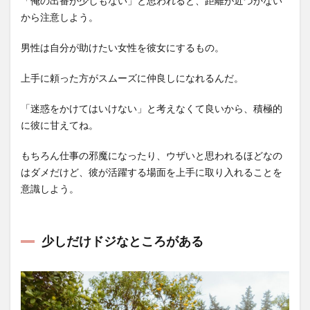
「俺の出番が少しもない」と思われると、距離が近づかない
から注意しよう。
男性は自分が助けたい女性を彼女にするもの。
上手に頼った方がスムーズに仲良しになれるんだ。
「迷惑をかけてはいけない」と考えなくて良いから、積極的
に彼に甘えてね。
もちろん仕事の邪魔になったり、ウザいと思われるほどなの
はダメだけど、彼が活躍する場面を上手に取り入れることを
意識しよう。
少しだけドジなところがある