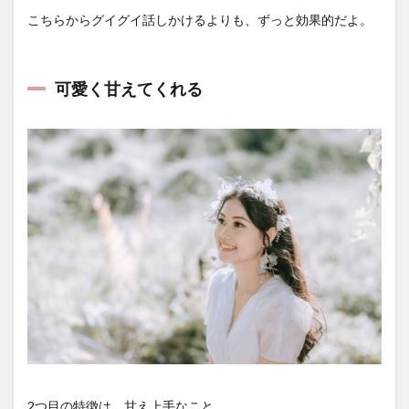
こちらからグイグイ話しかけるよりも、ずっと効果的だよ。
可愛く甘えてくれる
2つ目の特徴は、甘え上手なこと。