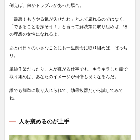
例えば、何かトラブルがあった場合。
「最悪！もうやる気が失せたわ」とふて腐れるのではなく、
「できることを探そう！」と言って解決策に取り組めば、彼
の理想の女性になれるよ。
あとは日々の小さなことにも一生懸命に取り組めば、ばっち
り。
単純作業だったり、人が嫌がる仕事でも、キラキラした瞳で
取り組めば、あなたのイメージが何倍も良くなるんだ。
誰でも簡単に取り入れられて、効果抜群だから試してみて
ね。
人を褒めるのが上手