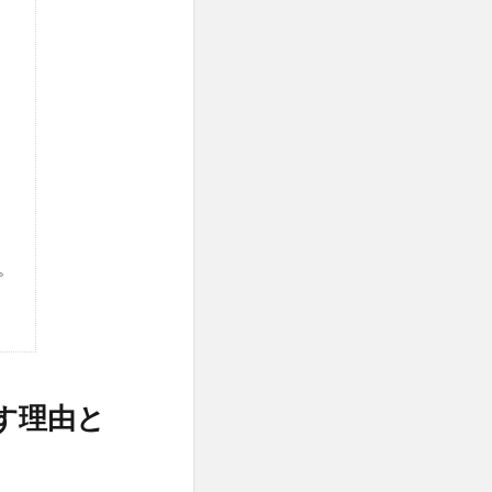
。
す理由と