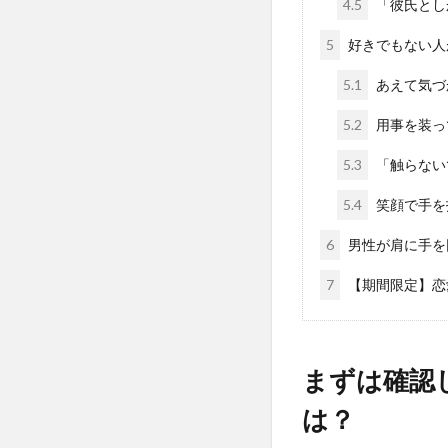
4.5
「彼氏とし
5
好きでもない人
5.1
あえて気づ
5.2
用事を装っ
5.3
「触らない
5.4
笑顔で手を
6
男性が肩に手を
7
【期間限定】恋
まずは確認
は？