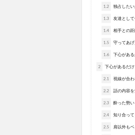
1.2
独占したい
1.3
友達として
1.4
相手との距
1.5
守ってあげ
1.6
下心がある
2
下心があるだけ
2.1
視線が合わ
2.2
話の内容を
2.3
酔った勢い
2.4
知り合って
2.5
肩以外もベ