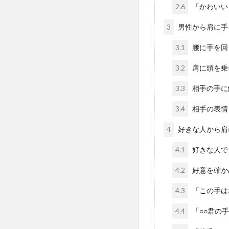
2.6
「かわいい
3
男性から肩に手
3.1
腰に手を回
3.2
肩に頭を乗
3.3
相手の手に
3.4
相手の表情
4
好きな人から肩
4.1
好きな人で
4.2
好意を確か
4.3
「この手は
4.4
「○○君の