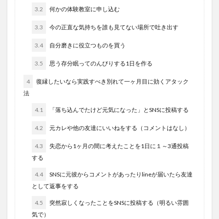
3.2
何かの体験教室に申し込む
3.3
今の正直な気持ちを誰も見てない場所で吐き出す
3.4
自分磨きに役立つものを買う
3.5
思う存分眠ってのんびりする1日を作る
4
復縁したいなら実践すべき別れて一ヶ月目に効くアタック
法
4.1
「落ち込んでたけど元気になった」とSNSに投稿する
4.2
元カレや他の友達にいいねをする（コメントはなし）
4.3
失恋から1ヶ月の間に考えたことを1日に１～3通投稿
する
4.4
SNSに元彼からコメントがあったりlineが届いたら友達
として返事をする
4.5
突然寂しくなったことをSNSに投稿する（明るい雰囲
気で）