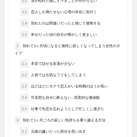
1.2
涙が枯れた後にすべきことが分からない
1.3
恋人しか満たせない心理の存在に気付く
1.4
別れたのは間違いだったと感じて後悔する
1.5
幸せだった頃の自分が懐かしく羨ましい
2
別れて1ヶ月頃になると無性に寂しくなってしまう女性のタ
イプ
2.1
本音で話せる友達が少ない
2.2
人前では元気なフリをしてしまう
2.3
ほどほどにモテて恋人がいる時期のほうが長い
2.4
可哀想な自分に酔えない…現実的な価値観
2.5
仕事で失恋を忘れようとして忙しくし過ぎた
3
別れて1ヶ月ごろの寂しい気持ちを乗り越える方法
3.1
元彼の嫌いだった部分を思い出す