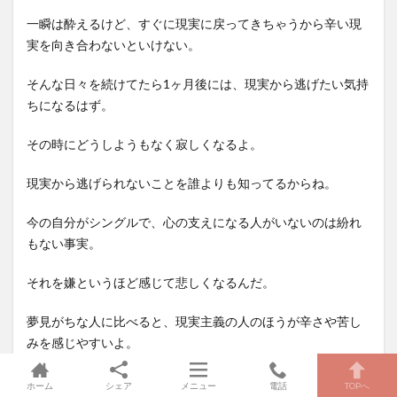
一瞬は酔えるけど、すぐに現実に戻ってきちゃうから辛い現
実を向き合わないといけない。
そんな日々を続けてたら1ヶ月後には、現実から逃げたい気持
ちになるはず。
その時にどうしようもなく寂しくなるよ。
現実から逃げられないことを誰よりも知ってるからね。
今の自分がシングルで、心の支えになる人がいないのは紛れ
もない事実。
それを嫌というほど感じて悲しくなるんだ。
夢見がちな人に比べると、現実主義の人のほうが辛さや苦し
みを感じやすいよ。
逃げ場がないからね。
ホーム
シェア
メニュー
電話
TOPへ