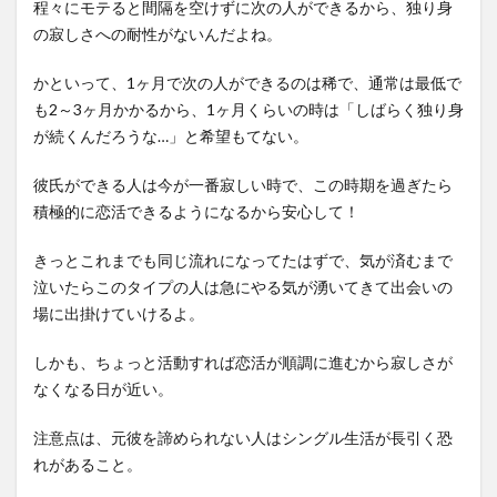
程々にモテると間隔を空けずに次の人ができるから、独り身
の寂しさへの耐性がないんだよね。
かといって、1ヶ月で次の人ができるのは稀で、通常は最低で
も2～3ヶ月かかるから、1ヶ月くらいの時は「しばらく独り身
が続くんだろうな…」と希望もてない。
彼氏ができる人は今が一番寂しい時で、この時期を過ぎたら
積極的に恋活できるようになるから安心して！
きっとこれまでも同じ流れになってたはずで、気が済むまで
泣いたらこのタイプの人は急にやる気が湧いてきて出会いの
場に出掛けていけるよ。
しかも、ちょっと活動すれば恋活が順調に進むから寂しさが
なくなる日が近い。
注意点は、元彼を諦められない人はシングル生活が長引く恐
れがあること。