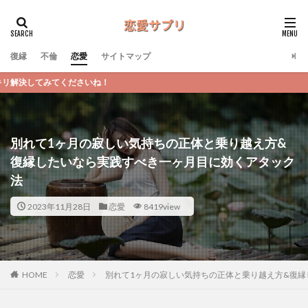
復縁
不倫
恋愛
サイトマップ
恋愛サプ
別れて1ヶ月の寂しい気持ちの正体と乗り越え方&
復縁したいなら実践すべき一ヶ月目に効くアタック
法
2023年11月28日
恋愛
8419view
恋愛
別れて1ヶ月の寂しい気持ちの正体と乗り越え方&復
HOME