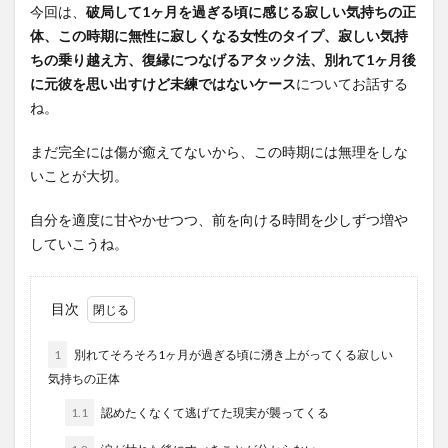
今回は、
破局して1ヶ月を過ぎる頃に感じる寂しい気持ちの正
体、この時期に無性に寂しくなる女性のタイプ、寂しい気持
ちの乗り越え方、復縁につなげるアタック法、別れて1ヶ月後
に元彼を思い出すけど未練ではないケース
についてお話する
ね。
まだ完全には傷が癒えてないから、この時期には無理をしな
いことが大切。
自分を適度に甘やかせつつ、前を向ける時間を少しずつ増や
していこうね。
目次
1
別れてそろそろ1ヶ月が過ぎる頃に湧き上がってくる寂しい
気持ちの正体
1.1
認めたくなくて逃げてた現実が襲ってくる