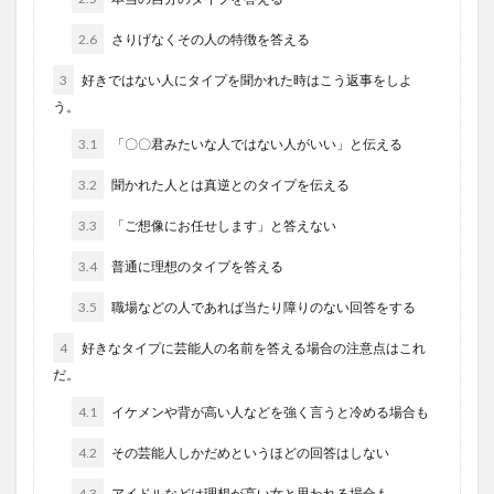
2.6
さりげなくその人の特徴を答える
3
好きではない人にタイプを聞かれた時はこう返事をしよ
う。
3.1
「〇〇君みたいな人ではない人がいい」と伝える
3.2
聞かれた人とは真逆とのタイプを伝える
3.3
「ご想像にお任せします」と答えない
3.4
普通に理想のタイプを答える
3.5
職場などの人であれば当たり障りのない回答をする
4
好きなタイプに芸能人の名前を答える場合の注意点はこれ
だ。
4.1
イケメンや背が高い人などを強く言うと冷める場合も
4.2
その芸能人しかだめというほどの回答はしない
4.3
アイドルなどは理想が高い女と思われる場合も