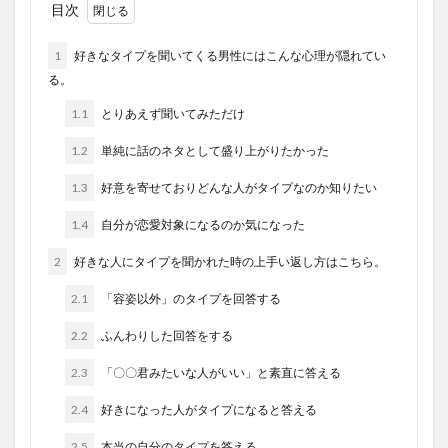
目次
1
好きなタイプを聞いてくる男性にはこんな心理が隠れてい
る。
1.1
とりあえず聞いてみただけ
1.2
単純に話のネタとして盛り上がりたかった
1.3
好意を寄せておりどんな人がタイプなのか知りたい
1.4
自分が恋愛対象になるのか気になった
2
好きな人にタイプを聞かれた時の上手い返し方はこちら。
2.1
「容姿以外」のタイプを回答する
2.2
ふんわりした回答をする
2.3
「〇〇君みたいな人がいい」と素直に答える
2.4
好きになった人がタイプになると答える
2.5
本当の自分のタイプを答える