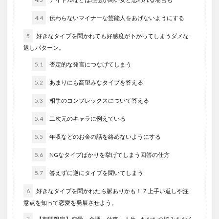
4.4
伝わらないマイナーな芸能人をあげないようにする
5
好きなタイプを聞かれても好感度が下がってしまうダメな
返しパターン。
5.1
否定的な発言につなげてしまう
5.2
あまりにも高望みなタイプを答える
5.3
相手のコンプレックスについて答える
5.4
二次元のキャラに例えている
5.5
年収などのお金の話を絡めないようにする
5.6
NGなタイプばかりを挙げてしまう回答の仕方
5.7
答えずに逆にタイプを聞いてしまう
6
好きなタイプを聞かれたら脈ありかも！？上手い返しや注
意点を知って恋愛を発展させよう。