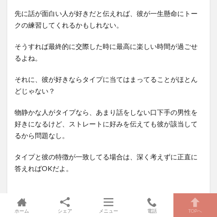
先に話が面白い人が好きだと伝えれば、彼が一生懸命にトー
クの練習してくれるかもしれない。
そうすれば最終的に交際した時に最高に楽しい時間が過ごせ
るよね。
それに、彼が好きならタイプに当てはまってることがほとん
どじゃない？
物静かな人がタイプなら、あまり話をしない口下手の男性を
好きになるけど、ストレートに好みを伝えても彼が該当して
るから問題なし。
タイプと彼の特徴が一致してる場合は、深く考えずに正直に
答えればOKだよ。
さりげなくその人の特徴を答える
ホーム
シェア
メニュー
電話
TOPへ