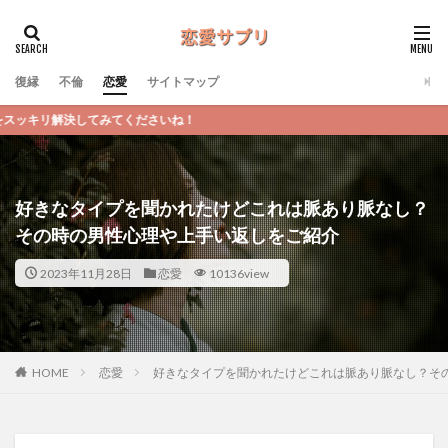
復縁
不倫
恋愛
サイトマップ
さいね！
好きなタイプを聞かれたけどこれは脈あり脈なし？
その時の男性心理や上手い返しをご紹介
2023年11月28日
恋愛
10136view
恋愛
好きなタイプを聞かれたけどこれは脈あり脈なし？そ
HOME