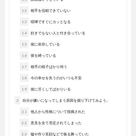
1.2
相手を信頼できていない
1.3
喧嘩ですぐにカッとなる
1.4
好きでもない人と付き合っている
1.5
彼に依存している
1.6
彼を縛っている
1.7
相手の様子ばかり伺う
1.8
今の幸せを失うのがいつも不安
1.9
彼に尽くしてばかりいる
2
自分が嫌いになってしまう原因を掘り下げてみよう。
2.1
他人から性格について指摘された
2.2
意見を全て否定されてしまった
2.3
嘘や作り笑顔などで振る舞っていた