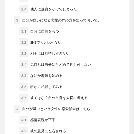
2.4
他人に迷惑をかけてしまった
3
自分が嫌いになる恋愛の辞め方を知っておいて。
3.1
自分に自信をもつ
3.2
SNSで人と比べない
3.3
相手には期待しすぎない
3.4
気持ちは自分にとどめて押し付けない
3.5
なにか趣味を始める
3.6
誰かに相談してみる
3.7
彼ではなく自分自身を大切に考える
4
自分が嫌いという女性の恋愛傾向はこちら。
4.1
感情表現が下手
4.2
彼の意見に左右される