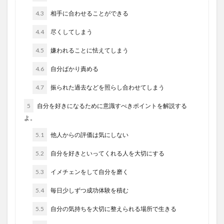
4.3
相手に合わせることができる
4.4
尽くしてしまう
4.5
嫌われることに怯えてしまう
4.6
自分ばかり責める
4.7
振られた過去などを照らし合わせてしまう
5
自分を好きになるために意識すべきポイントを解説する
よ。
5.1
他人からの評価は気にしない
5.2
自分を好きといってくれる人を大切にする
5.3
イメチェンをして自分を磨く
5.4
毎日少しずつ成功体験を積む
5.5
自分の気持ちを大切に整えられる場所で生きる