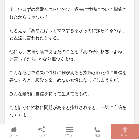
楽しいはずの恋愛がつらいのは、過去に性格について指摘さ
れたからじゃない？
たとえば「あなたはワガママすぎるから男に振られるのよ」
と友達に言われたとする。
他にも、友達が陰であなたのことを「あの子性格悪いよね」
と言ってたら…かなり傷つくよね。
こんな感じで過去に性格に難があると指摘された時に自信を
喪失すると、恋愛を楽しめない女性になってしまうんだ。
みんな最初は自信を持って生きてるもの。
でも誰かに性格に問題があると指摘されると、一気に自信を
なくすよ。
最も大きなダメージを受けるのは、付き合ってた彼氏に性格
ホーム
シェア
メニュー
電話
TOPへ
が原因で振られること。