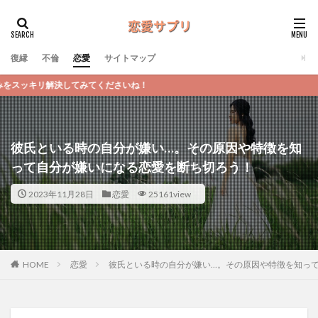
復縁
不倫
恋愛
サイトマップ
さいね！
彼氏といる時の自分が嫌い…。その原因や特徴を知
って自分が嫌いになる恋愛を断ち切ろう！
2023年11月28日
恋愛
25161view
恋愛
彼氏といる時の自分が嫌い…。その原因や特徴を知っ
HOME