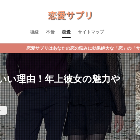
復縁
不倫
恋愛
サイトマップ
はあなたの恋の悩みに効果絶大な「恋」の「サプリ」をプレゼント！恋
いい理由！年上彼女の魅力や
w