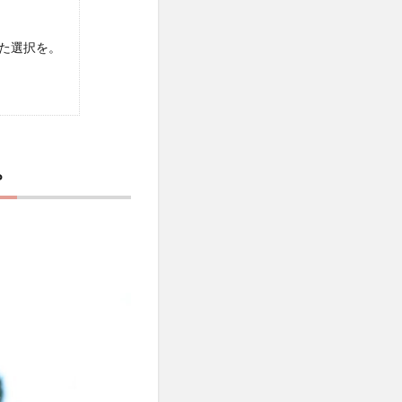
た選択を。
。