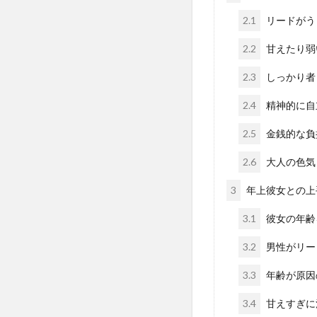
2.1
リードがう
2.2
甘えたり弱
2.3
しっかり者
2.4
精神的に自
2.5
金銭的な負
2.6
大人の色気
3
年上彼女との上
3.1
彼女の年齢
3.2
男性がリー
3.3
年齢が原因
3.4
甘えすぎに