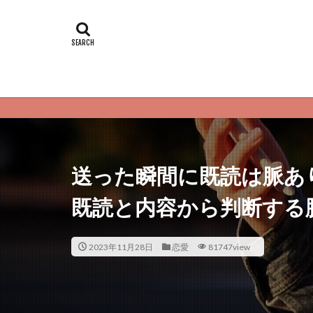
恋愛サプ
送った瞬間に既読は脈あり
既読と内容から判断する
2023年11月28日
恋愛
81747view