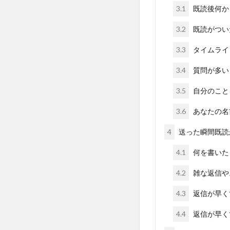
3.1
既読後何か
3.2
既読がつい
3.3
タイムライ
3.4
質問が多い
3.5
自分のこと
3.6
あなたの名
4
送った瞬間既読
4.1
何を書いた
4.2
雑な返信や
4.3
返信が早く
4.4
返信が早く