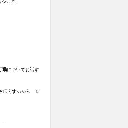
なること。
行動
についてお話す
お伝えするから、ぜ