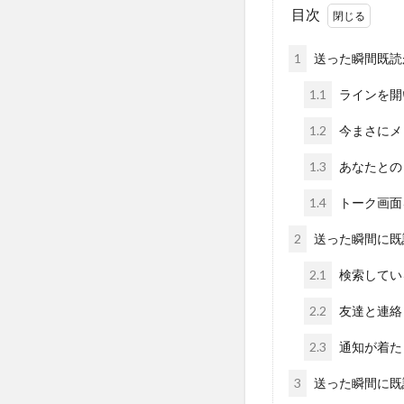
目次
1
送った瞬間既読
1.1
ラインを開
1.2
今まさにメ
1.3
あなたとの
1.4
トーク画面
2
送った瞬間に既
2.1
検索してい
2.2
友達と連絡
2.3
通知が着た
3
送った瞬間に既