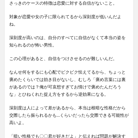
さっきのケースの特徴は恋愛に対する自信がないこと。
対象が恋愛や女の子に限られてるから深刻度が低いんだよ
ね。
深刻度が高いのは、自分のすべてに自信がなくて本当の姿を
知られるのが怖い男性。
この心理があると、自信をつけさせるのが難しいんだ。
なんせ何をするにも心配でビクビク怯えてるから、ちょっと
褒めたくらいでは効き目がないし、むしろ「褒め言葉には裏
があるのでは？俺が可哀想すぎてお情けで褒めたんだろう
な」とひねくれた捉え方をするから逆効果になる。
深刻度は人によって差があるから、本当は根暗な性格だから
交際したら振られるかも…くらいだったら交際できる可能性が
高いよ。
「暗い性格でも〇〇君が好きだよ」と伝えれば問題が解決す