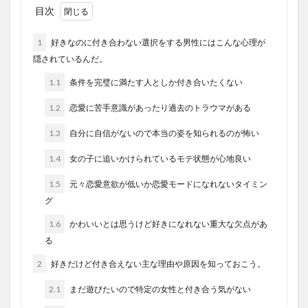
目次
1
好きなのに付き合わない選択をする男性にはこんな心理が
隠されているんだ。
1.1
条件を完璧に満たす人としか付き合いたくない
1.2
恋愛に苦手意識があったり過去のトラウマがある
1.3
自分に自信がないので本当の姿を知られるのが怖い
1.4
女の子に追いかけられているモテ状態が心地良い
1.5
元々恋愛意欲が低いか恋愛モードになれないタイミン
グ
1.6
かわいいとは思うけど好きになれない重大な欠点があ
る
2
好きだけど付き合えない主な理由や原因を知っておこう。
2.1
まだ遊びたいので特定の女性と付き合う気がない