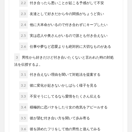
2.2
付き合ったら悪いことが起こる予感がして不安
2.3
友達として好きだから今の関係がちょうど良い
2.4
他に大本命がいるので付き合わずにキープしたい
2.5
実は恋人や奥さんがいるので誰とも付き合えない
2.6
仕事や夢など恋愛よりも絶対的に大切なものがある
3
男性から好きだけど付き合いたくないと言われた時の対処
法を伝授するよ。
3.1
付き合えない理由を聞いて対処法を提案する
3.2
彼に変化が起きないかしばらく様子を見る
3.3
不安そうにしてるなら愛情をたくさん伝える
3.4
積極的に恋バナをしたり女の色気をアピールする
3.5
彼が望む付き合い方を聞いて歩み寄る
3.6
彼を諦めたフリをして他の男性と遊んでみる