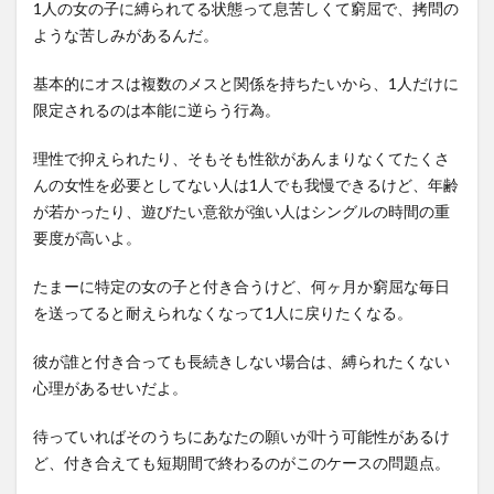
1人の女の子に縛られてる状態って息苦しくて窮屈で、拷問の
ような苦しみがあるんだ。
基本的にオスは複数のメスと関係を持ちたいから、1人だけに
限定されるのは本能に逆らう行為。
理性で抑えられたり、そもそも性欲があんまりなくてたくさ
んの女性を必要としてない人は1人でも我慢できるけど、年齢
が若かったり、遊びたい意欲が強い人はシングルの時間の重
要度が高いよ。
たまーに特定の女の子と付き合うけど、何ヶ月か窮屈な毎日
を送ってると耐えられなくなって1人に戻りたくなる。
彼が誰と付き合っても長続きしない場合は、縛られたくない
心理があるせいだよ。
待っていればそのうちにあなたの願いが叶う可能性があるけ
ど、付き合えても短期間で終わるのがこのケースの問題点。