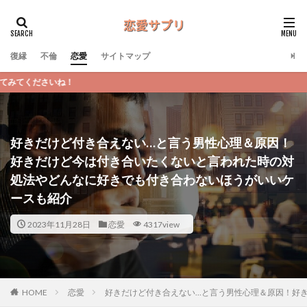
復縁
不倫
恋愛
サイトマップ
恋愛サプリはあ
好きだけど付き合えない…と言う男性心理＆原因！
好きだけど今は付き合いたくないと言われた時の対
処法やどんなに好きでも付き合わないほうがいいケ
ースも紹介
2023年11月28日
恋愛
4317view
恋愛
好きだけど付き合えない…と言う男性心理＆原因！好
HOME