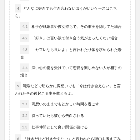
4
どんなに好きでも付き合わないほうがいいケースはこち
ら。
4.1
相手が既婚者や彼女持ちで、その事実を隠してた場合
4.2
「好き」は言い訳で付き合う気がまったくない場合
4.3
「セフレなら良いよ」と言われたり体を求められた場
合
4.4
深い心の傷を受けていて恋愛を楽しめない人が相手の
場合
5
職場などで明らかに両想いでも「今は付き合えない」と言
われたその後起こる事を教えるよ。
5.1
両想いのままでもどかしい時間を過ごす
5.2
待っていたら彼から告白される
5.3
仕事仲間として良い関係が築ける
6
「好きだけど付き合えない」と言われたら理由を考えてみ