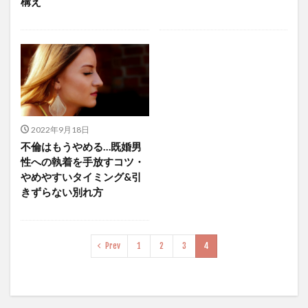
構え
2022年9月18日
不倫はもうやめる…既婚男
性への執着を手放すコツ・
やめやすいタイミング&引
きずらない別れ方
Prev
1
2
3
4