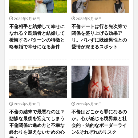
2022年9月18日
2022年9月18日
不倫相手と結婚して幸せに
不倫デートは行き先次第で
なれる？既婚者と結婚して
関係を盛り上げる効果ア
後悔するパターンの特徴と
リ。バレずに既婚男性との
略奪婚で幸せになる条件
愛情が深まるスポット
2022年9月18日
2022年9月18日
不倫の結末で最悪なのは？
不倫はどこから罪になるの
悲惨な最後を迎えてしまう
か。心が感じる境界線と社
不倫関係の進め方と不幸な
会的・法的なボーダーライ
終わりを迎えないための心
ン&それぞれのリスク