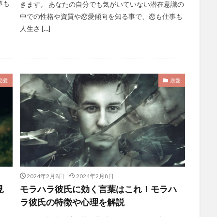
事も
きます。 あなたの自分でも気がいていない潜在意識の
中での性格や資質や恋愛傾向を知る事で、恋も仕事も
人生さ […]
恋愛
恋愛
2024年2月8日
2024年2月8日
見
モラハラ彼氏に効く言葉はこれ！モラハ
ラ彼氏の特徴や心理を解説