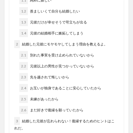
1.1
純粋に嬉しい
1.2
羨ましいくて自分も結婚したい
1.3
元彼だけが幸せそうで苛立ちが出る
1.4
元彼の結婚相手に嫉妬してしまう
2
結婚した元彼にモヤモヤしてしまう理由を教えるよ。
2.1
別れた事実を受け止められていないから
2.2
元彼以上の男性が見つかっていないから
2.3
先を越されて悔しいから
2.4
お互いが独身であることに安心していたから
2.5
未練があったから
2.6
まだ好きで復縁を願っていたから
3
結婚した元彼が忘れられない！復縁するためのヒントはこ
れだ。