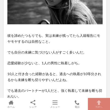
彼を諦めたつもりでも、実は未練が残ってたら入籍報告にモ
ヤモヤするのは自然なこと。
でも自分の未練に気づけない人がすごく多いんだ。
恋愛経験が少ないと、1人の男性に執着しがち。
10人と付き合った経験があると、過去への執着が10等分され
るから未練を断ち切りやすいんだよね。
でも過去のパートナーが1人だと、強く執着して未練を断ち切
れない。
あとは性格的に踏ん切りをつけるのが苦手な人も、過去にい
ホーム
シェア
メニュー
電話
TOPへ