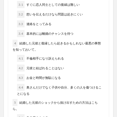
3.1
すぐに恋人同士としての復縁は難しい
3.2
想いを伝えるだけなら問題は起きにくい
3.3
連絡をとってみる
3.4
基本的には離婚のチャンスを待つ
4
結婚した元彼と復縁したら起きるかもしれない最悪の事態
を知っておいて。
4.1
不倫相手になり訴えられる
4.2
元彼と結ばれることはない
4.3
お金と時間が無駄になる
4.4
奥さんだけでなく子供や自分、多くの人を傷つけるこ
とになる
5
結婚した元彼のショックから抜け出すための方法はこち
ら。