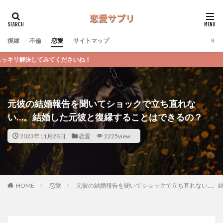
復縁
不倫
恋愛
サイトマップ
恋愛
元彼の結婚報告を聞いてショックで立ち直れな
い…。結婚した元彼と復縁することはできるの？
2023年11月28日
恋愛
2225view
恋愛
元彼の結婚報告を聞いてショックで立ち直れない…。
HOME