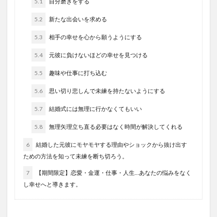
5.1
自分磨きをする
5.2
新たな出会いを求める
5.3
相手の幸せを心から願うようにする
5.4
元彼に負けないほどの幸せを見つける
5.5
趣味や仕事に打ち込む
5.6
思い切り悲しんで未練を持たないようにする
5.7
結婚式には無理に行かなくてもいい
5.8
無理矢理立ち直る必要はなく時間が解決してくれる
6
結婚した元彼にモヤモヤする理由やショックから抜け出す
ための方法を知って未練を断ち切ろう。
7
【期間限定】恋愛・金運・仕事・人生…あなたの悩みをなく
し幸せへと導きます。