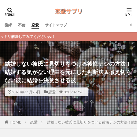
復縁
不倫
恋愛
サイトマップ
ね！
結婚しない彼氏に見切りをつける後悔ナシの方法！
結婚する気がない理由を元にした判断法＆煮え切ら
ない彼に結婚を決意させる技
2023年11月28日
恋愛
32090view
恋愛
結婚しない彼氏に見切りをつける後悔ナシの方法！結
HOME