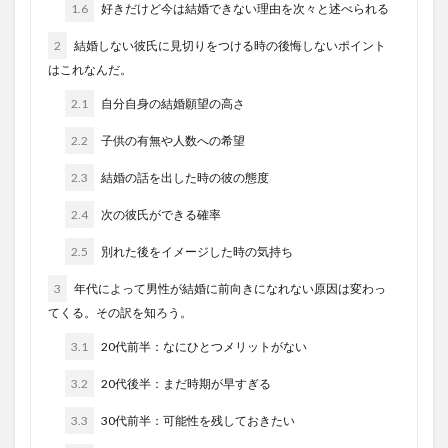
1.6
好きだけど今は結婚できない理由を次々と述べられる
2
結婚しない彼氏に見切りをつける時の後悔しないポイント
はこれなんだ。
2.1
自分自身の結婚願望の高さ
2.2
子供の有無や人数への希望
2.3
結婚の話を出した時の彼の態度
2.4
次の彼氏ができる確率
2.5
別れた後をイメージした時の気持ち
3
年代によって男性が結婚に前向きになれない原因は変わっ
てくる。その訳を知ろう。
3.1
20代前半：なにひとつメリットがない
3.2
20代後半：まだ時期が早すぎる
3.3
30代前半：可能性を残しておきたい