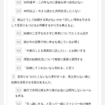
3.4
30代後半：この年なのに家族を持つ自信がない
3.5
40代以上：今さら誰かと共同生活したくない
4
彼はどうして結婚する気がないのか？詳しい理由を引き出
して見切りをつけるか判断するやり方を教えるよ。
4.1
結婚の二文字を出さずに将来についてたくさん話す
4.2
彼が今の交際で何に幸せを感じているか聞く
4.3
「今後のことを真面目に話したい」とお願いする
4.4
理想の結婚生活について根掘り葉掘り質問する
4.5
「結婚してくれないなら別れる」と言う
5
見切りをつけたくないなら実行すべき。煮え切らない彼に
結婚を決意させる技があるんだ。
5.1
銀行で共同口座を作り彼のお金には関与しないルール
を作る
5.2
「引っ越しする」と言って一緒にファミリー向け物件