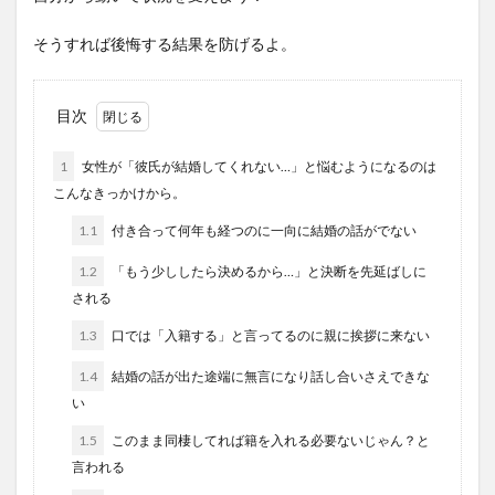
そうすれば後悔する結果を防げるよ。
目次
1
女性が「彼氏が結婚してくれない…」と悩むようになるのは
こんなきっかけから。
1.1
付き合って何年も経つのに一向に結婚の話がでない
1.2
「もう少ししたら決めるから…」と決断を先延ばしに
される
1.3
口では「入籍する」と言ってるのに親に挨拶に来ない
1.4
結婚の話が出た途端に無言になり話し合いさえできな
い
1.5
このまま同棲してれば籍を入れる必要ないじゃん？と
言われる