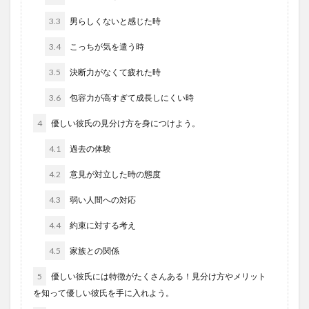
3.3
男らしくないと感じた時
3.4
こっちが気を遣う時
3.5
決断力がなくて疲れた時
3.6
包容力が高すぎて成長しにくい時
4
優しい彼氏の見分け方を身につけよう。
4.1
過去の体験
4.2
意見が対立した時の態度
4.3
弱い人間への対応
4.4
約束に対する考え
4.5
家族との関係
5
優しい彼氏には特徴がたくさんある！見分け方やメリット
を知って優しい彼氏を手に入れよう。