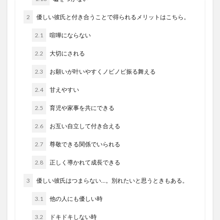
2
優しい彼氏と付き合うことで得られるメリットはこちら。
2.1
喧嘩にならない
2.2
大切にされる
2.3
お願いが叶いやすくノビノビ振る舞える
2.4
甘えやすい
2.5
育児や家事を共にできる
2.6
お互い自立して付き合える
2.7
尊敬できる関係でいられる
2.8
正しく導かれて成長できる
3
優しい彼氏はつまらない…。別れたいと思うときもある。
3.1
他の人にも優しい時
3.2
ドキドキしない時