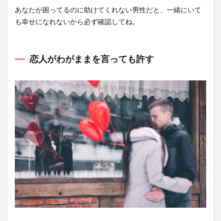
あなたが困ってるのに助けてくれない男性だと、一緒にいて
も幸せになれないから必ず確認してね。
恋人がわがままを言っても許す