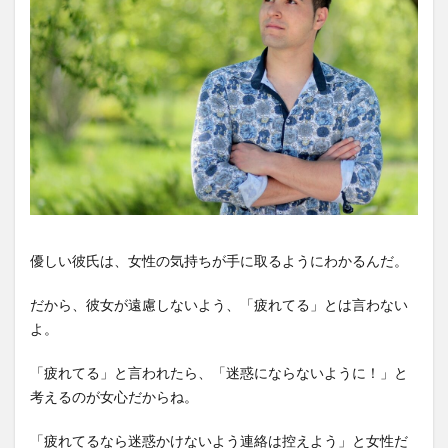
優しい彼氏は、女性の気持ちが手に取るようにわかるんだ。
だから、彼女が遠慮しないよう、「疲れてる」とは言わない
よ。
「疲れてる」と言われたら、「迷惑にならないように！」と
考えるのが女心だからね。
「疲れてるなら迷惑かけないよう連絡は控えよう」と女性だ