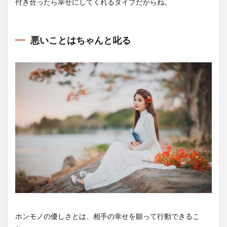
付き合ったら幸せにしてくれるタイプだからね。
悪いことはちゃんと叱る
ホンモノの優しさとは、相手の幸せを願って行動できるこ