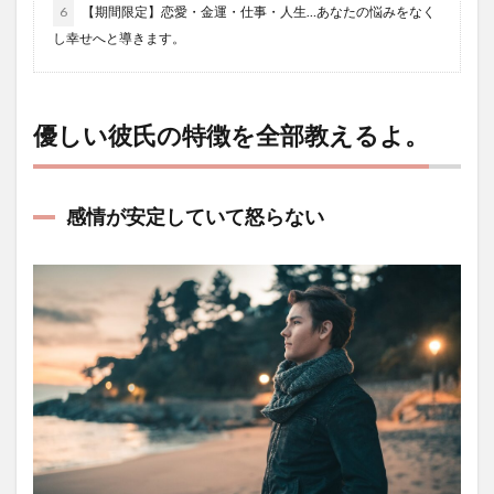
6
【期間限定】恋愛・金運・仕事・人生…あなたの悩みをなく
し幸せへと導きます。
優しい彼氏の特徴を全部教えるよ。
感情が安定していて怒らない