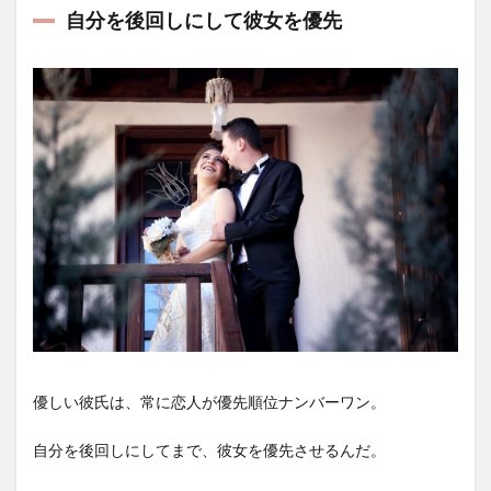
自分を後回しにして彼女を優先
優しい彼氏は、常に恋人が優先順位ナンバーワン。
自分を後回しにしてまで、彼女を優先させるんだ。