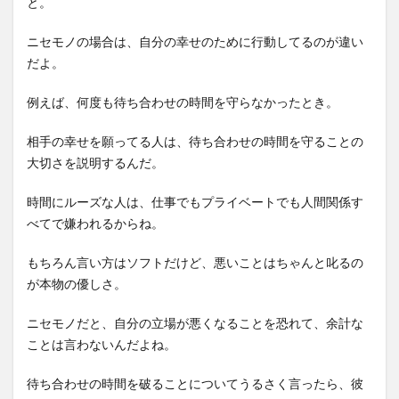
と。
ニセモノの場合は、自分の幸せのために行動してるのが違い
だよ。
例えば、何度も待ち合わせの時間を守らなかったとき。
相手の幸せを願ってる人は、待ち合わせの時間を守ることの
大切さを説明するんだ。
時間にルーズな人は、仕事でもプライベートでも人間関係す
べてで嫌われるからね。
もちろん言い方はソフトだけど、悪いことはちゃんと叱るの
が本物の優しさ。
ニセモノだと、自分の立場が悪くなることを恐れて、余計な
ことは言わないんだよね。
待ち合わせの時間を破ることについてうるさく言ったら、彼