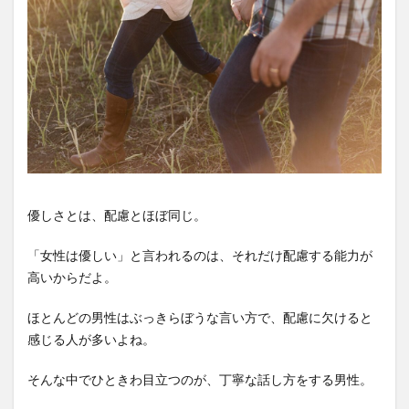
優しさとは、配慮とほぼ同じ。
「女性は優しい」と言われるのは、それだけ配慮する能力が
高いからだよ。
ほとんどの男性はぶっきらぼうな言い方で、配慮に欠けると
感じる人が多いよね。
そんな中でひときわ目立つのが、丁寧な話し方をする男性。