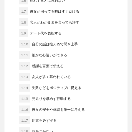
1.6
疲れてるとは言わない
1.7
彼女が困ってる時はすぐ助ける
1.8
恋人がわがままを言っても許す
1.9
デート代を負担する
1.10
自分の話は控えめで聞き上手
1.11
細かな心遣いができる
1.12
感謝を言葉で伝える
1.13
友人が多く慕われている
1.14
失敗などをポジティブに捉える
1.15
見返りを求めず行動する
1.16
彼女の安全や体調を第一に考える
1.17
約束を必ず守る
1.18
嘘をつかない