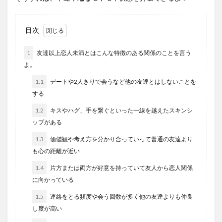
目次
1
友達以上恋人未満とはこんな特徴のある関係のことを言う
よ。
1.1
デートや2人きりで会うなど他の友達とはしないことを
する
1.2
キスやハグ、手を繋ぐといった一線を越えたスキンシ
ップがある
1.3
価値観や考え方を分かり合っていって普通の友達より
も心の距離が近い
1.4
片方または両方が好意を持っていて友人から恋人関係
に向かっている
1.5
連絡をとる頻度や会う回数が多く他の友達よりも仲良
し度が高い