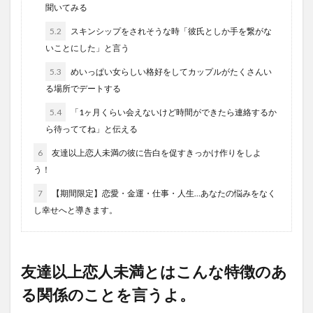
聞いてみる
5.2
スキンシップをされそうな時「彼氏としか手を繋がな
いことにした」と言う
5.3
めいっぱい女らしい格好をしてカップルがたくさんい
る場所でデートする
5.4
「1ヶ月くらい会えないけど時間ができたら連絡するか
ら待っててね」と伝える
6
友達以上恋人未満の彼に告白を促すきっかけ作りをしよ
う！
7
【期間限定】恋愛・金運・仕事・人生…あなたの悩みをなく
し幸せへと導きます。
友達以上恋人未満とはこんな特徴のあ
る関係のことを言うよ。