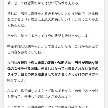
彼にとっては恋愛対象ではない可能性さえある。
それに、男性は責任をとる必要がないという理由で「本命彼
女にするよりも友達以上恋人未満がいい！」と思うことがよ
くあるんだ。
だから、待ってるだけでは今の状態を抜け出せないよ。
中途半端な状態を何とかして変えたいなら、これからお話す
る内容を参考にしてね。
今回は
友達以上恋人未満の定義や診断方法、男性が曖昧な関
係の女性を作る意味、仲良しになっても告白されない女性の
タイプ、彼との仲を進展させて付き合うきっかけの作り方
を
紹介するよ。
なんで中途半端なまま？って悩んでるなら、自分できっかけ
を作って、停滞した関係にメスを入れよう！
そうすれば、中途半端なモヤモヤ状態を打破できるよ！