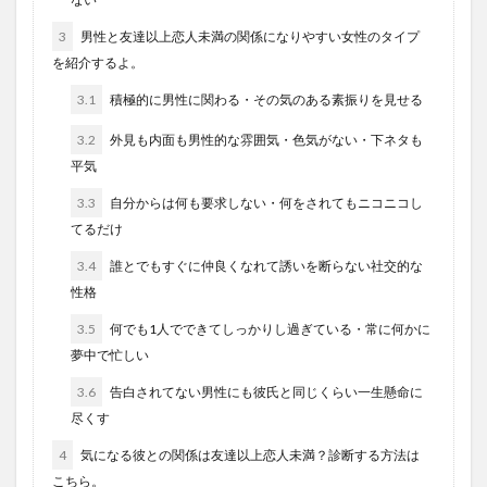
3
男性と友達以上恋人未満の関係になりやすい女性のタイプ
を紹介するよ。
3.1
積極的に男性に関わる・その気のある素振りを見せる
3.2
外見も内面も男性的な雰囲気・色気がない・下ネタも
平気
3.3
自分からは何も要求しない・何をされてもニコニコし
てるだけ
3.4
誰とでもすぐに仲良くなれて誘いを断らない社交的な
性格
3.5
何でも1人でできてしっかりし過ぎている・常に何かに
夢中で忙しい
3.6
告白されてない男性にも彼氏と同じくらい一生懸命に
尽くす
4
気になる彼との関係は友達以上恋人未満？診断する方法は
こちら。