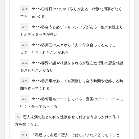
4.1
check①毎日lineのやり取りがある・特別な用事がなく
てもlineがくる
4.2
check②会うと必ずスキンシップがある・他の女性より
もボディタッチが多い
4.3
check③周囲の人々から「え？付き合ってるんでし
ょ？」と言われたことがある
4.4
check④深い話や相談をされるが現在進行形の恋愛相談
をされたことがない
4.5
check⑤用事があっても調整して会う時間や連絡する時
間を作ってくれる
4.6
check⑥何度もデートしている・定番のデートコースに
行く・奢ってもらえる
5
恋人未満の彼との仲を進展させて付き合うきっかけの作り
方を教えるよ。
5.1
「私達って友達？恋人…ではないよね？どっち？」と