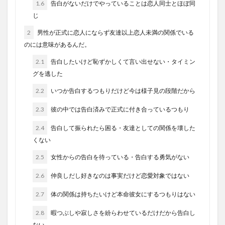
1.6
告白がないだけでやっていることは恋人同士とほぼ同
じ
2
男性が正式に恋人にならず友達以上恋人未満の関係でいる
のには意味があるんだ。
2.1
告白したいけど恥ずかしくて言い出せない・タイミン
グを逃した
2.2
いつか告白するつもりだけど今は様子見の段階だから
2.3
彼の中では告白済みで正式に付き合っているつもり
2.4
告白して振られたら困る・友達としての関係を壊した
くない
2.5
女性からの告白を待っている・告白する勇気がない
2.6
仲良しだし好きなのは事実だけど恋愛対象ではない
2.7
体の関係は持ちたいけど本命彼女にするつもりはない
2.8
暇つぶしや寂しさを紛らわせているだけだから告白し
ない