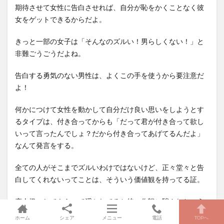
期待させて女性に告白させれば、自分が恥をかくことなく彼
女をゲットできるからだよ。
きっと一部の女子は「そんなのズルい！男らしくない！」と
非難ごうごうだよね。
告白する勇気のない男性は、よくこの手を使うから要注意だ
よ！
何かにつけて女性を動かして自分だけ良い思いをしようとす
るタイプは、付き合ってからも「だって君が付き合って欲し
いって言ったんでしょ？だから付き合ってあげてるんだよ」
なんて発言をする。
全ての人がそこまでズルいわけではないけど、正々堂々と告
白してくれないってことは、そういう価値観を持ってる証。
恋人扱いしてもらって浮かれてると彼の作戦に騙されちゃう
から気を付けてね。
ホーム
シェア
メニュー
電話
TOPへ