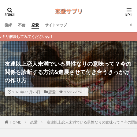
復縁
不倫
恋愛
サイトマップ
恋愛サ
友達以上恋人未満でいる男性なりの意味って？今の
関係を診断する方法&進展させて付き合うきっかけ
の作り方
2023年11月28日
恋愛
17637view
恋愛
友達以上恋人未満でいる男性なりの意味って？今の関
HOME