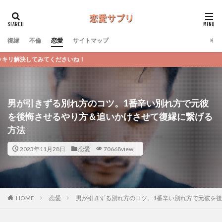
復縁
不倫
恋愛
サイトマップ
恋愛
男が引きずる別れ方のコツ。1番辛い別れ方で元彼
を後悔させるやり方＆追いかけさせて復縁に繋げる
方法
2023年11月28日
恋愛
70668view
恋愛
男が引きずる別れ方のコツ。1番辛い別れ方で元彼を
HOME