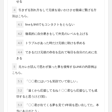
せる
4
引きずる別れ方をして元彼を追いかけさせ復縁に繋げる方
法はこちら。
4.1
lineもSNSでもコンタクトをとらない
4.2
徹底的に自分磨きをして外見のレベルを上げる
4.3
トラブルがあった時だけ元彼に助けを求める
4.4
できるだけ元彼の存在を忘れて毎日を自分のために生
きる
5
元カレが読んで思わず振った事を後悔するLINEの内容例は
こちら。
5.1
「〇〇君にはいつも笑顔でいて欲しい」
5.2
「遠くから応援してるね！〇〇君なら応援なしでも成
功すると思うけど(笑)」
5.3
「〇〇君が出てくる夢を見て1年前を思い出してた。本
当にありがとう」