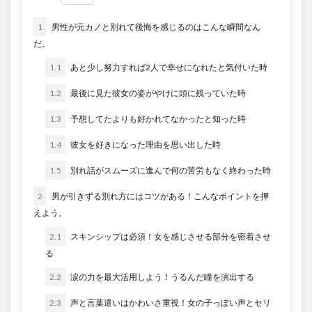
1
男性が元カノと別れて後悔を感じるのはこんな瞬間なん
だ。
1.1
あと少し努力すれば2人で幸せになれたと気付いた時
1.2
最後に見た彼女の姿がやけに頭に残っていた時
1.3
予想してたよりも好かれてなかったと知った時
1.4
彼女を好きになった理由を思い出した時
1.5
別れ話がスムーズに進んで何の苦労もなく終わった時
2
男が引きずる別れ方にはコツがある！こんなポイントを押
えよう。
2.1
スキンシップは必須！女を感じさせる部分を密着させ
る
2.2
涙の力を最大活用しよう！うるんだ瞳を演出する
2.3
声と言葉遣いはかわいさ重視！女の子っぽい声とセリ