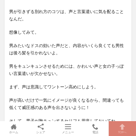
男が引きずる別れ方のコツは、声と言葉遣いに気を配ること
なんだ。
想像してみて。
男みたいなドスの効いた声だと、内容がいくら良くても男性
は後ろ髪を引かれないよ。
男をキュンキュンさせるためには、かわいい声と女の子っぽ
い言葉遣いが欠かせない。
まず、声は意識してワントーン高めにしよう。
声が高いだけで一気にイメージが良くなるから、間違っても
低くて威圧感のある声を出さないように！
そして、男子が胸キュンするセリフも用意しておいてね。
ホーム
シェア
メニュー
電話
TOPへ
「こんなに○○君が好きなのに一緒にいてくれないの？」これ