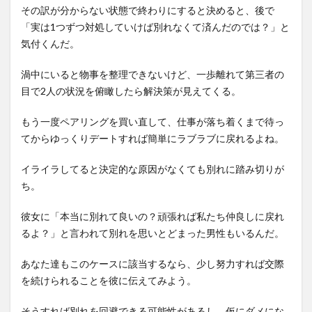
その訳が分からない状態で終わりにすると決めると、後で
「実は1つずつ対処していけば別れなくて済んだのでは？」と
気付くんだ。
渦中にいると物事を整理できないけど、一歩離れて第三者の
目で2人の状況を俯瞰したら解決策が見えてくる。
もう一度ペアリングを買い直して、仕事が落ち着くまで待っ
てからゆっくりデートすれば簡単にラブラブに戻れるよね。
イライラしてると決定的な原因がなくても別れに踏み切りが
ち。
彼女に「本当に別れて良いの？頑張れば私たち仲良しに戻れ
るよ？」と言われて別れを思いとどまった男性もいるんだ。
あなた達もこのケースに該当するなら、少し努力すれば交際
を続けられることを彼に伝えてみよう。
そうすれば別れを回避できる可能性があるし、仮にダメにな