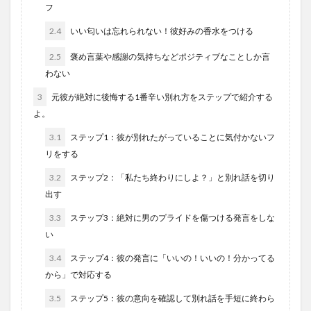
フ
2.4
いい匂いは忘れられない！彼好みの香水をつける
2.5
褒め言葉や感謝の気持ちなどポジティブなことしか言
わない
3
元彼が絶対に後悔する1番辛い別れ方をステップで紹介する
よ。
3.1
ステップ1：彼が別れたがっていることに気付かないフ
リをする
3.2
ステップ2：「私たち終わりにしよ？」と別れ話を切り
出す
3.3
ステップ3：絶対に男のプライドを傷つける発言をしな
い
3.4
ステップ4：彼の発言に「いいの！いいの！分かってる
から」で対応する
3.5
ステップ5：彼の意向を確認して別れ話を手短に終わら