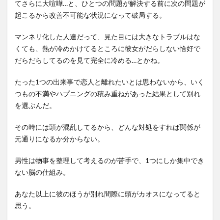
てさらに大喧嘩…と、ひとつの問題が解決する前に次の問題が
起こるから改善不可能な状況になって破局する。
マンネリ化した人達だって、見た目には大きなトラブルはな
くても、熱が冷めかけてるところに彼女がだらしない恰好で
だらだらしてるのを見て完全に冷める…とかね。
たった1つの出来事で恋人と離れたいとは思わないから、いく
つもの不満やハプニングの積み重ねがあった結果として別れ
を選ぶんだ。
その時には頭が混乱してるから、どんな対処をすれば関係が
元通りになるか分からない。
男性は物事を整理して考えるのが苦手で、1つにしか集中でき
ない脳の仕組み。
あなた以上に彼のほうが別れ間際に頭がカオスになってると
思う。