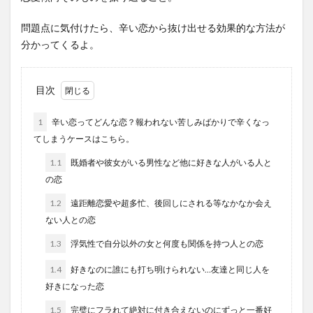
問題点に気付けたら、辛い恋から抜け出せる効果的な方法が
分かってくるよ。
目次
1
辛い恋ってどんな恋？報われない苦しみばかりで辛くなっ
てしまうケースはこちら。
1.1
既婚者や彼女がいる男性など他に好きな人がいる人と
の恋
1.2
遠距離恋愛や超多忙、後回しにされる等なかなか会え
ない人との恋
1.3
浮気性で自分以外の女と何度も関係を持つ人との恋
1.4
好きなのに誰にも打ち明けられない…友達と同じ人を
好きになった恋
1.5
完璧にフラれて絶対に付き合えないのにずっと一番好