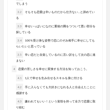
でしまう
3.2
そもそも恋愛は辛いものだから仕方ない…と諦めてい
る
3.3
幸せいっぱいになのに重箱の隅をつついて悪い部分を
探している
3.4
100％受け身な姿勢で恋にのぞみ相手に幸せにしても
らいたいと思っている
3.5
辛い恋だと自覚しているのに言い訳をして次の恋に進
まない
4
恋愛の苦しさを幸せに変換する方法を知っておこう。
4.1
1人で幸せを生み出せるスキルを身に付ける
4.2
手に入らなくても大好きになれる人と出会えたことに
感謝する
4.3
嫌われてもいい！という覚悟を持って全力で恋愛に取
り組む