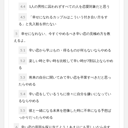
4.4
1人の男性に囚われずすべての人を恋愛対象だと思う
4.5
「幸せになれるカップルはこういう付き合い方をす
る」と先入観を持たない
5
幸せになれない、今すぐやめるべき辛い恋の見極め方を教
えるよ。
5.1
辛い恋から学ぶもの・得るものが何もないならやめる
5.2
楽しい時と辛い時を比較して辛い時が7割以上ならやめ
る
5.3
将来の自分に聞いてみて辛い恋を卒業すべきだと思っ
たらやめる
5.4
辛い恋をしているうちに徐々に自分を嫌いになってい
るならやめる
5.5
彼と一緒になる未来を想像した時に不幸になる予想ば
っかりだったらやめる
6
辛い恋の原因を探り当てよう！あまりにも苦しいなら今す