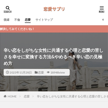
復縁
不倫
恋愛
サイトマップ
恋愛サプリ
辛い恋をしがちな女性に共通する心理と恋愛の苦し
さを幸せに変換する方法&やめるべき辛い恋の見極
め方
2023年11月28日
恋愛
18948view
恋愛
辛い恋をしがちな女性に共通する心理と恋愛の苦しさ
HOME