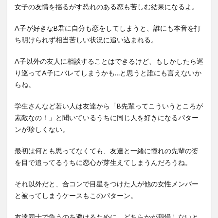
女子の友情を揺るがす恐れのある恋も苦しむ結果になるよ。
A子が好きなB君に自分も恋をしてしまうと、誰にも本音を打
ち明けられず相当苦しい状況に追い込まれる。
A子以外の友人に相談することはできるけど、もしかしたら巡
り巡ってA子にバレてしまうかも…と思うと誰にも言えないか
らね。
学生さんなど若い人は友達から「B先輩ってこういうところが
素敵なの！」と聞いているうちに同じ人を好きになるパター
ンが珍しくない。
最初は何とも思ってなくても、友達と一緒に憧れの先輩の姿
を目で追ってるうちに恋心が芽生えてしまうんだろうね。
それ以外だと、合コンで目星をつけた人が他の女性メンバー
と被ってしまうケースもこのパターン。
友達同士で争うのを避けるために、どちらかが我慢しないと