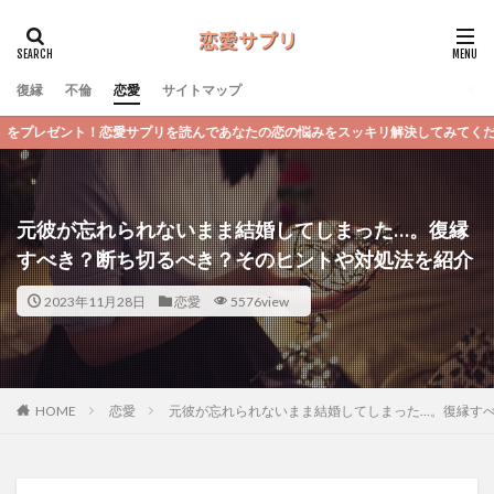
復縁
不倫
恋愛
サイトマップ
あなたの恋の悩みをスッキリ解決してみてくださいね！
元彼が忘れられないまま結婚してしまった…。復縁
すべき？断ち切るべき？そのヒントや対処法を紹介
2023年11月28日
恋愛
5576view
恋愛
元彼が忘れられないまま結婚してしまった…。復縁す
HOME