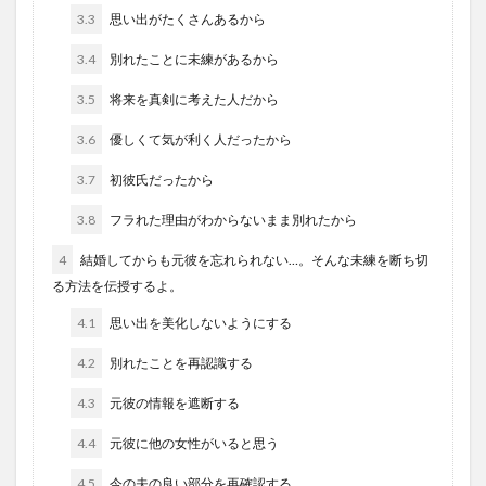
3.3
思い出がたくさんあるから
3.4
別れたことに未練があるから
3.5
将来を真剣に考えた人だから
3.6
優しくて気が利く人だったから
3.7
初彼氏だったから
3.8
フラれた理由がわからないまま別れたから
4
結婚してからも元彼を忘れられない…。そんな未練を断ち切
る方法を伝授するよ。
4.1
思い出を美化しないようにする
4.2
別れたことを再認識する
4.3
元彼の情報を遮断する
4.4
元彼に他の女性がいると思う
4.5
今の夫の良い部分を再確認する