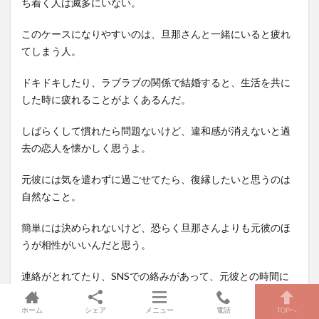
ち着く人は滅多にいない。
このケースになりやすいのは、旦那さんと一緒にいると疲れ
てしまう人。
ドキドキしたり、ラブラブの関係で結婚すると、生活を共に
した時に疲れることがよくあるんだ。
しばらくして慣れたら問題ないけど、違和感が消えないと過
去の恋人を懐かしく思うよ。
元彼には気を遣わずに過ごせてたら、復縁したいと思うのは
自然なこと。
簡単には決められないけど、恐らく旦那さんよりも元彼のほ
うが相性がいいんだと思う。
連絡がとれてたり、SNSでの絡みがあって、元彼との時間に
落ち着きを感じてるなら、復縁する方向で動いてみよう。
ホーム
シェア
メニュー
電話
TOPへ