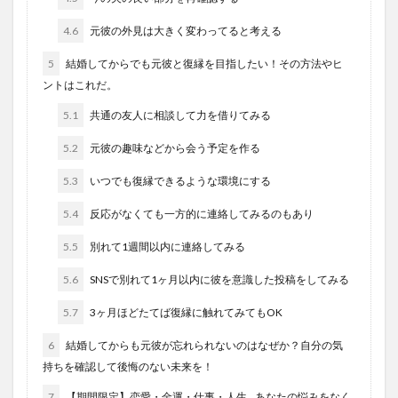
4.6
元彼の外見は大きく変わってると考える
5
結婚してからでも元彼と復縁を目指したい！その方法やヒ
ントはこれだ。
5.1
共通の友人に相談して力を借りてみる
5.2
元彼の趣味などから会う予定を作る
5.3
いつでも復縁できるような環境にする
5.4
反応がなくても一方的に連絡してみるのもあり
5.5
別れて1週間以内に連絡してみる
5.6
SNSで別れて1ヶ月以内に彼を意識した投稿をしてみる
5.7
3ヶ月ほどたてば復縁に触れてみてもOK
6
結婚してからも元彼が忘れられないのはなぜか？自分の気
持ちを確認して後悔のない未来を！
7
【期間限定】恋愛・金運・仕事・人生…あなたの悩みをなく