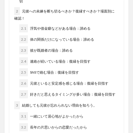
切
2
元彼への未練を断ち切るべきか？復縁すべきか？場面別に
確認！
2.1
浮気や借金癖などがある場合：諦める
2.2
体の関係だけになっている場合：諦める
2.3
彼が既婚者の場合：諦める
2.4
連絡が続いている場合：復縁を目指す
2.5
SNSで絡む場合：復縁を目指す
2.6
元彼といると安定感を感じる場合：復縁を目指す
2.7
好きだと思えるタイミングが多い場合：復縁を目指す
3
結婚しても元彼が忘れられない理由を知ろう。
3.1
一緒にいて居心地がよかったから
3.2
長年の片思いからの恋愛だったから