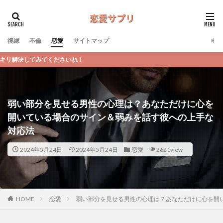
復縁
不倫
恋愛
サイトマップ
恋愛サ
弱い部分を見せる男性の心理は？あなただけに心を
開いている場合のサイン＆弱みを話す彼への上手な
対応法
2024年5月24日
2024年5月24日
恋愛
2621view
恋愛
弱い部分を見せる男性の心理は？あなただけに心を開
HOME