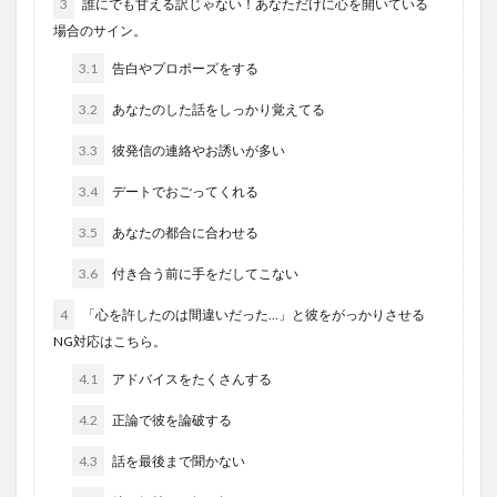
3
誰にでも甘える訳じゃない！あなただけに心を開いている
場合のサイン。
3.1
告白やプロポーズをする
3.2
あなたのした話をしっかり覚えてる
3.3
彼発信の連絡やお誘いが多い
3.4
デートでおごってくれる
3.5
あなたの都合に合わせる
3.6
付き合う前に手をだしてこない
4
「心を許したのは間違いだった…」と彼をがっかりさせる
NG対応はこちら。
4.1
アドバイスをたくさんする
4.2
正論で彼を論破する
4.3
話を最後まで聞かない