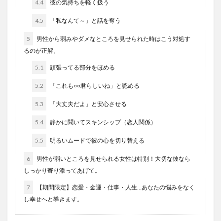
4.4
彼の気持ちを軽く扱う
4.5
「私なんて～」と話を奪う
5
男性から弱みやダメなところを見せられた時はこう対処す
るのが正解。
5.1
頑張ってる部分をほめる
5.2
「これも○○君らしいね」と認める
5.3
「大丈夫だよ」と安心させる
5.4
静かに聞いてスキンシップ（恋人関係）
5.5
明るいムードで彼の心を切り替える
6
男性が弱いところを見せられる女性は特別！大切な彼なら
しっかり寄り添ってあげて。
7
【期間限定】恋愛・金運・仕事・人生…あなたの悩みをなく
し幸せへと導きます。