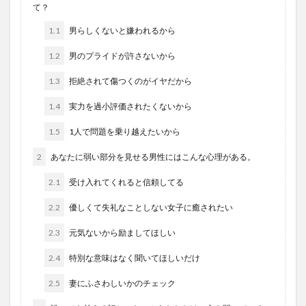
て？
1.1
男らしくないと嫌われるから
1.2
男のプライドが許さないから
1.3
拒絶されて傷つくのがイヤだから
1.4
実力を過小評価されたくないから
1.5
1人で問題を乗り越えたいから
2
あなたに弱い部分を見せる男性にはこんな心理がある。
2.1
受け入れてくれると信頼してる
2.2
優しくて失礼なことしない女子に癒されたい
2.3
元気ないから励ましてほしい
2.4
特別な意味はなく聞いてほしいだけ
2.5
妻にふさわしいかのチェック