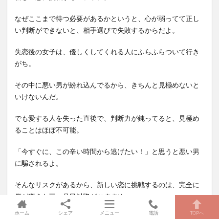
なぜここまで待つ必要があるかというと、心が弱ってて正し
い判断ができないと、相手選びで失敗するからだよ。
失恋後の女子は、優しくしてくれる人にふらふらついて行き
がち。
その中に悪い男が紛れ込んでるから、きちんと見極めないと
いけないんだ。
でも愛する人を失った直後で、判断力が鈍ってると、見極め
ることはほぼ不可能。
「今すぐに、この辛い時間から逃げたい！」と思うと悪い男
に騙されるよ。
そんなリスクがあるから、新しい恋に挑戦するのは、完全に
傷が癒えた三ヶ月目以降がおすすめ。
ホーム
シェア
メニュー
電話
TOPへ
特に「すごく辛いから、新しい恋で過去を忘れよう！」と思