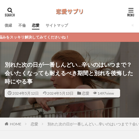
復縁
不倫
恋愛
サイトマップ
いね！
別れた次の日が一番しんどい…辛いのはいつまで？
会いたくなっても耐えるべき期間と別れを後悔した
時にやる事
2024年5月12日
2024年5月13日
恋愛
1497view
恋愛
別れた次の日が一番しんどい…辛いのはいつまで？会
HOME