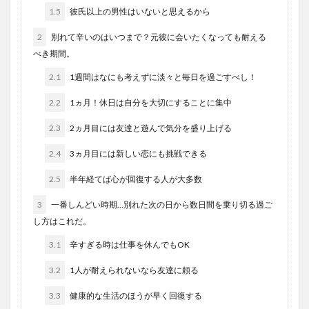
1.5
彼氏以上の男性はいないと思えるから
2
別れて辛いのはいつまで？元彼に会いたくなっても耐える
べき期間。
2.1
1週間はなにも考えずに淡々と毎日を過ごすべし！
2.2
1ヵ月！休日は自分を大切にすることに集中
2.3
2ヵ月目には友達と遊んで気分を盛り上げる
2.4
3ヵ月目には新しい恋にも挑戦できる
2.5
半年経てば心が回復する人が大多数
3
一番しんどい時期…別れた次の日から数日間を乗り切る過ご
し方はこれだ。
3.1
辛すぎる時は仕事を休んでもOK
3.2
1人が耐えられないなら友達に頼る
3.3
健康的な生活のほうが早く回復する