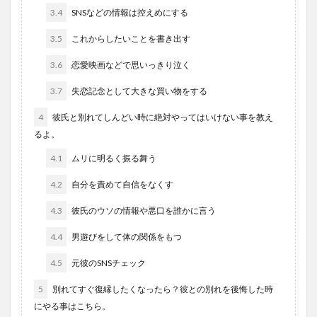
3.4
SNSなどの情報は控えめにする
3.5
これからしたいことを書き出す
3.6
恋愛映画などで思いっきり泣く
3.7
失恋記念として大きな買い物をする
4
彼氏と別れてしんどい時に絶対やってはいけない事を教え
るよ。
4.1
ムリに明るく振る舞う
4.2
自分を責めて自信をなくす
4.3
彼氏のウソの情報や悪口を誰かに言う
4.4
男遊びをして体の関係をもつ
4.5
元彼のSNSチェック
5
別れてすぐ復縁したくなったら？彼との別れを後悔した時
にやる事はこちら。