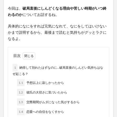
今回は、
破局直後にしんどくなる理由や苦しい時期がいつ終
わるのか
についてお話するね。
具体的になにをすれば元気になれて、なにをしてはいけない
かまで説明するから、最後まで読むと気持ちがグッとラクに
なるよ。
目次
1
納得して別れたはずなのに…破局直後のしんどい気持ちはな
ぜ起こる？
1.1
予想以上に寂しかったから
1.2
彼氏の大切さに気づいたから
1.3
交際期間がムダになった気がするから
1.4
恋愛への自信をなくすから