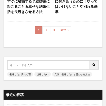
すぐに離婚する？結婚後に
に付き合うために！やって
起こること＆幸せな結婚生
はいけないことや別れる基
活を長続きさせる方法
準
1
2
3
Next
復縁したい男の心理
復縁したい
元彼 復縁したいと思わせる方法
最近の投稿